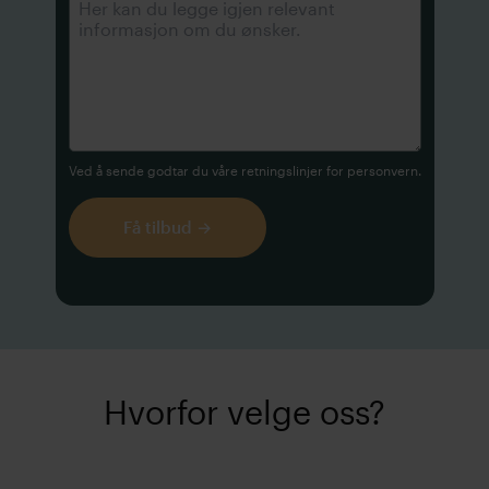
Ved å sende godtar du våre retningslinjer for
personvern
.
Hvorfor velge oss?