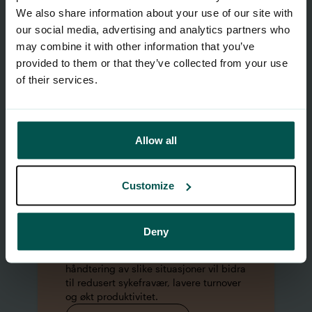
Grunnpakken
We also share information about your use of our site with
our social media, advertising and analytics partners who
Systematisk HMS
may combine it with other information that you’ve
Arbeidsmedisin
HMS-kurs
provided to them or that they’ve collected from your use
of their services.
Tilsynshjelp
Les mer
Allow all
Lederstøtte
Våre HMS-rådgivere og
Customize
organisasjonspsykologer kan bistå
med mange ulike problemstillinger.
Aktuelle temaer kan være alt fra
Deny
kulturbygging til ivaretaretakelse av
ansatte i stressende perioder. God
håndtering av slike situasjoner vil bidra
til redusert sykefravær, lavere turnover
og økt produktivitet.