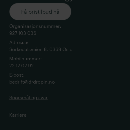
Få pristilbud nå
Organisasjonsnummer
:
927 103 036
Adresse
:
Sørkedalsveien 8, 0369 Oslo
Mobilnummer
:
22 12 02 92
E-post
:
bedrift@drdropin.no
Spørsmål og svar
Karriere