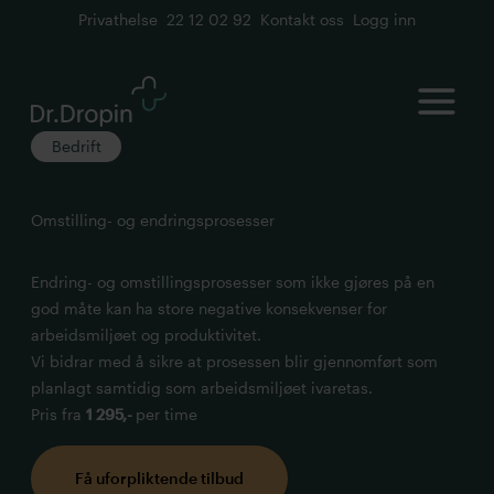
Privathelse
22 12 02 92
Kontakt oss
Logg inn
Open
Bedrift
Omstilling- og endringsprosesser
Endring- og omstillingsprosesser som ikke gjøres på en
god måte kan ha store negative konsekvenser for
arbeidsmiljøet og produktivitet.
Vi bidrar med å sikre at prosessen blir gjennomført som
planlagt samtidig som arbeidsmiljøet ivaretas.
Pris fra
1 295,-
per time
Få uforpliktende tilbud