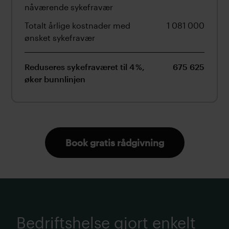
nåværende sykefravær
Totalt årlige kostnader med
1 081 000
ønsket sykefravær
Reduseres sykefraværet til 4 %,
675 625
øker bunnlinjen
Book gratis rådgivning
Bedriftshelse gjort enkelt