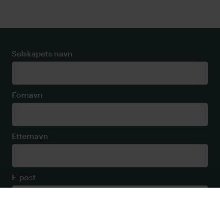
Selskapets navn
Fornavn
Etternavn
E-post
Telefonnummer