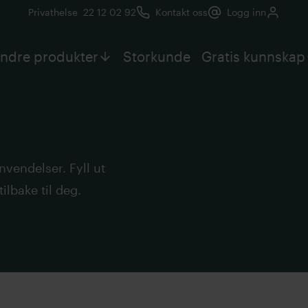
Privathelse
22 12 02 92
Kontakt oss
Logg inn
ndre produkter
Storkunde
Gratis kunnskap
envendelser. Fyll ut
ilbake til deg.