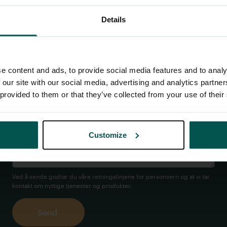
Details
Er du en eksisterende kunde
e content and ads, to provide social media features and to analy
 our site with our social media, advertising and analytics partn
Melding
 provided to them or that they’ve collected from your use of their
Customize
Ved å sende godtar du våre retningslinjene for
personvern
og at vi tar
kontakt om nyttige tjenester og produkter.