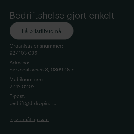
Bedriftshelse gjort enkelt
Få pristilbud nå
Organisasjonsnummer
:
927 103 036
Adresse
:
Sørkedalsveien 8, 0369 Oslo
Mobilnummer
:
22 12 02 92
E-post
:
bedrift@drdropin.no
Spørsmål og svar