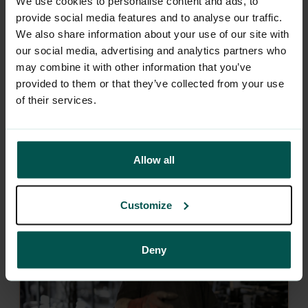
We use cookies to personalise content and ads, to
provide social media features and to analyse our traffic.
We also share information about your use of our site with
our social media, advertising and analytics partners who
Artikkel: HMS-håndbok
may combine it with other information that you’ve
Hva er HMS-håndbok og hvordan lage en for
provided to them or that they’ve collected from your use
din bedrift
of their services.
Les mer
Allow all
Customize
Deny