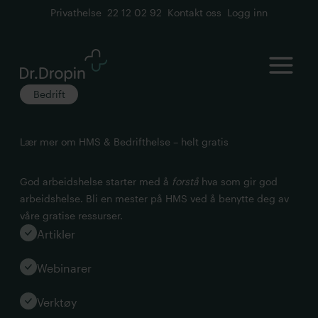
Privathelse
22 12 02 92
Kontakt oss
Logg inn
Open
Bedrift
Lær mer om HMS & Bedrifthelse – helt gratis
God arbeidshelse starter med å
forstå
hva som gir god
arbeidshelse. Bli en mester på HMS ved å benytte deg av
våre gratise ressurser.
Artikler
Webinarer
Verktøy