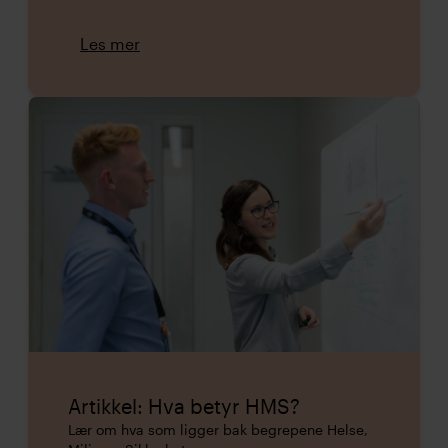
Les mer
Artikkel: Hva betyr HMS?
Lær om hva som ligger bak begrepene Helse,