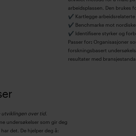
arbeidsplassen. Den brukes fo
✔️ Kartlegge arbeidsrelaterte
✔️ Benchmarke mot nordiske
✔️ Identifisere styrker og fo
Passer for
:
Organisasjoner som
forskningsbasert undersøkels
resultater med bransjestanda
ser
 utviklingen over tid.
me undersøkelser som gir deg
 har det. De hjelper deg å: