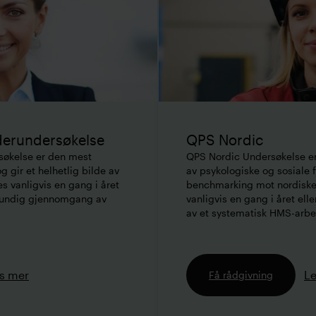
erundersøkelse
QPS Nordic
økelse er den mest
QPS Nordic Undersøkelse er
 gir et helhetlig bilde av
av psykologiske og sosiale f
s vanligvis en gang i året
benchmarking mot nordiske
 grundig gjennomgang av
vanligvis en gang i året ell
av et systematisk HMS-arbe
s mer
L
Få rådgivning