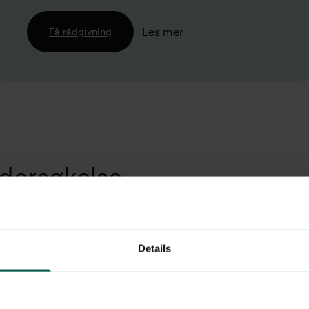
Les mer
Få rådgivning
dersøkelse
iljø og medarbeidertrivsel.
n for deg som ønsker et
Details
tte opplever arbeidsplassen.
 annet: