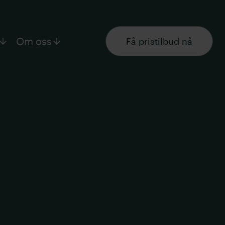
Om oss
Få pristilbud nå