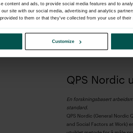
e content and ads, to provide social media features and to analy
å
 our site with our social media, advertising and analytics partn
 provided to them or that they’ve collected from your use of their
ljø
 dyp og datadrevet forståelse
trategisk med forbedringer
Customize
QPS Nordic 
En forskningsbasert arbeidsm
standard.
QPS Nordic (General Nordic Q
and Social Factors at Work) er
utviklet metode for å måle ps