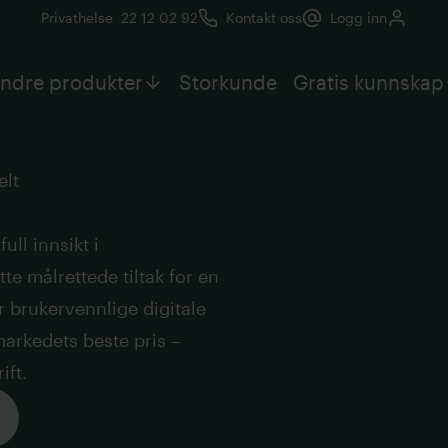
Privathelse
22 12 02 92
Kontakt oss
Logg inn
ndre produkter
Storkunde
Gratis kunnskap
elt
ll innsikt i
tte målrettede tiltak for en
r brukervennlige digitale
markedets beste pris –
ift.