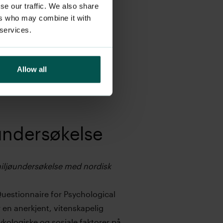
se our traffic. We also share
ers who may combine it with
 services.
Allow all
undersøkelse
iljøundersøkelse med nordisk
uestionnaire for Psychological
 en anerkjent, vitenskapelig
ykologiske og sosiale faktorer på