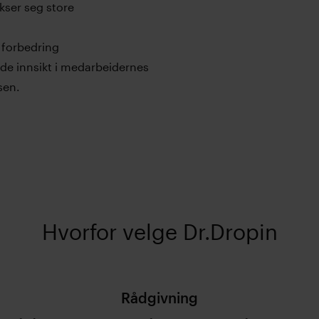
kser seg store
g forbedring
nde innsikt i medarbeidernes
sen.
Hvorfor velge Dr.Dropin
Rådgivning