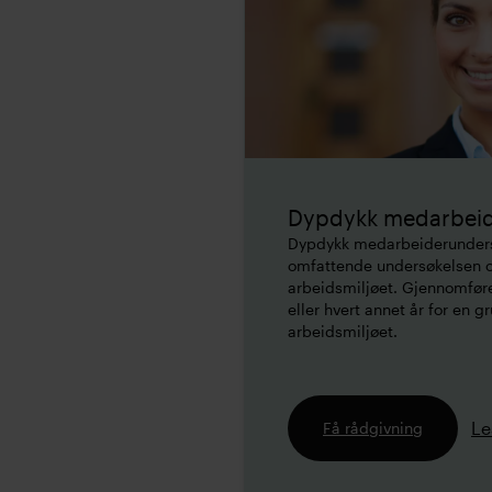
Dypdykk medarbeid
Dypdykk medarbeiderunders
omfattende undersøkelsen og
arbeidsmiljøet. Gjennomføre
eller hvert annet år for en
arbeidsmiljøet.
Le
Få rådgivning