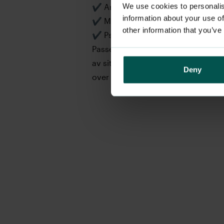
We use cookies to personalis
✔️ Arbeidsbelastning og stressniv
information about your use of
✔️ Motivasjon og engasjement
other information that you’ve
✔️ Psykososialt og fysisk arbeidsmi
Passer for
:
Bedrifter som ønsker en
av sitt arbeidsmiljø og vil jobbe s
Deny
over tid.