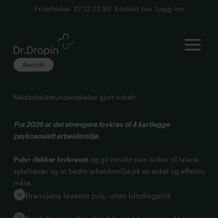
Privathelse
22 12 02 92
Kontakt oss
Logg inn
Open
Bedrift
Medarbeiderundersøkelse gjort enkelt
Fra 2026 er det strengere lovkrav til å kartlegge
psykososialt arbeidsmiljø.
Puls+ dekker lovkravet
og gir innsikt som bidrar til lavere
sykefravær og et bedre arbeidsmiljø på en enkel og effektiv
måte.
Bransjens laveste pris, uten bindingstid