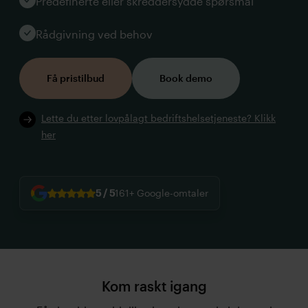
Predefinerte eller skreddersydde spørsmål
Rådgivning ved behov
Få pristilbud
Book demo
Lette du etter lovpålagt bedriftshelsetjeneste? Klikk
her
5 / 5
161+
Google-omtaler
Kom raskt igang