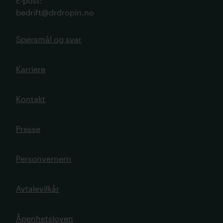
E-post
:
bedrift@drdropin.no
Spørsmål og svar
Karriere
Kontakt
Presse
Personvernern
Avtalevilkår
Åpenhetsloven