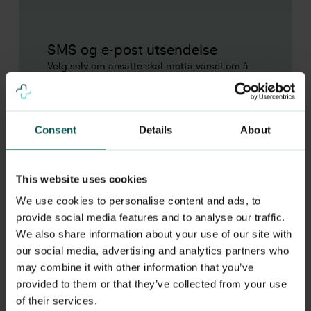
SMS og e-post utsendelse
Velg selv om ansatte skal motta varsel om å
gjennomføre undersøkelsen på SMS, e-post
eller begge. Undersøkelsen er tilgjengelig på
flere språk, og i tilfelle ansatte glemmer å
svare får de en ekstra påminnelse før
Consent
Details
About
undersøkelsen lukkes!
This website uses cookies
We use cookies to personalise content and ads, to
provide social media features and to analyse our traffic.
We also share information about your use of our site with
our social media, advertising and analytics partners who
may combine it with other information that you’ve
provided to them or that they’ve collected from your use
of their services.