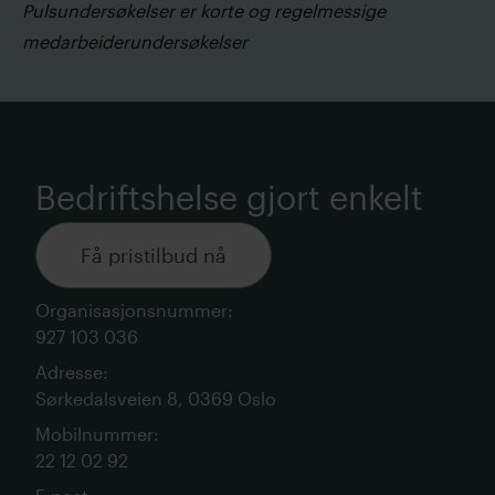
Pulsundersøkelser er korte og regelmessige
medarbeiderundersøkelser
Bedriftshelse gjort enkelt
Få pristilbud nå
Organisasjonsnummer
:
927 103 036
Adresse
:
Sørkedalsveien 8, 0369 Oslo
Mobilnummer
:
22 12 02 92