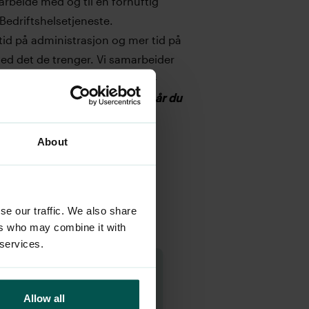
rbeide med og til en fornuftig
 Bedriftshelsetjeneste.
tid på administrasjon og mer tid på
med det de trenger. Vi samarbeider
g en god og helhetlig løsning –
å Dr.Dropin BHT’s grunnpakke når du
About
se our traffic. We also share
ers who may combine it with
 services.
1-100 ansatte:
ris per måned
Allow all