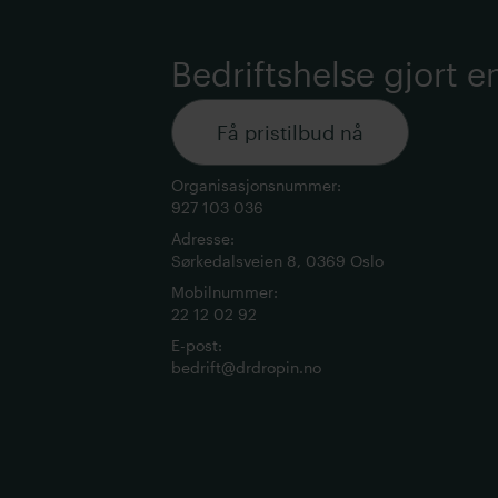
Bedriftshelse gjort e
Få pristilbud nå
Organisasjonsnummer
:
927 103 036
Adresse
:
Sørkedalsveien 8, 0369 Oslo
Mobilnummer
:
22 12 02 92
E-post
:
bedrift@drdropin.no