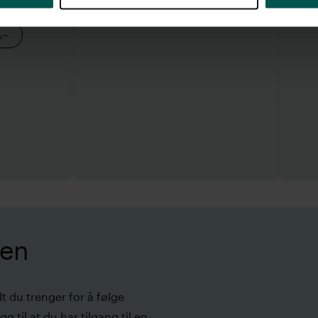
For hele bedriften: 1250,–
,–
ken
t du trenger for å følge
gg til at du har tilgang til en