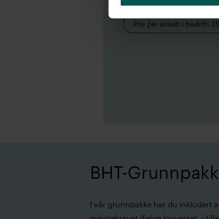
Tilknytning bedrift: 395,–
Pris per ansatt i bedrift: 25
BHT-Grunnpak
I vår grunnpakke har du inkludert al
minstekravet ifølge lovverket, i tille