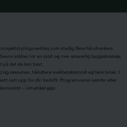
 prosjektstyringsverktøy som stadig flere håndverkere
. Svenn jobber for en stolt og mer ansvarlig byggebransje,
 på det de kan best.
g ressurser, håndtere kvalitetskontroll og føre timer. I
ett satt opp for din bedrift. Programvaren samler aller
e lønnsomt –
i en enkel app
.