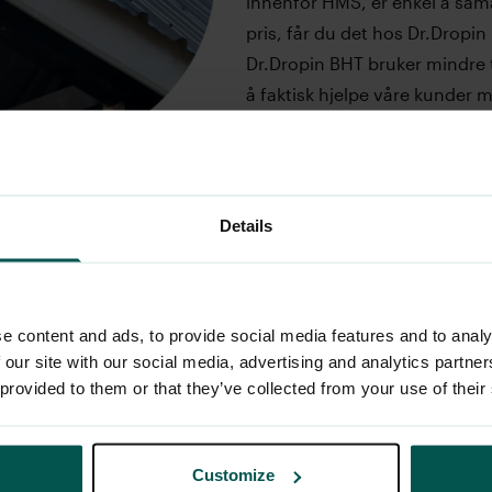
innenfor HMS, er enkel å sama
pris, får du det hos Dr.Dropin
Dr.Dropin BHT bruker mindre 
å faktisk hjelpe våre kunder 
tett med Svenn for å sikre de
derfor tilbyr vi 15% avslag p
er kunde av Svenn.
Details
Prismodell
e content and ads, to provide social media features and to analy
 our site with our social media, advertising and analytics partn
 provided to them or that they’ve collected from your use of their
26-50 ansatte:
5
Pris per måned
P
Customize