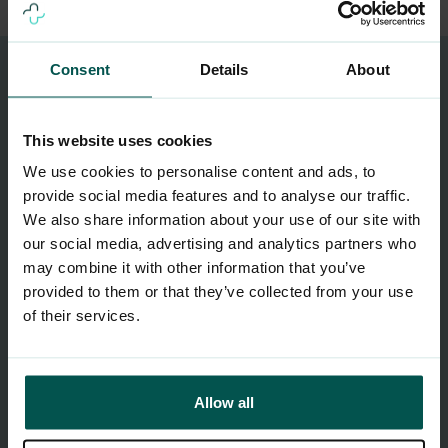
Consent
Details
About
Ønsker du å inngå
partnerskap med oss?
This website uses cookies
We use cookies to personalise content and ads, to
Alle arbeidsgivere har plikt til å knytte virksomheten
provide social media features and to analyse our traffic.
We also share information about your use of our site with
sin til en godkjent bedriftshelsetjeneste dersom
our social media, advertising and analytics partners who
risikoforholdene tilsier det, noe som gjelder
over
may combine it with other information that you’ve
halvparten
av alle norske bedrifter. Ved å inngå
provided to them or that they’ve collected from your use
partnerskap med Dr.Dropin Bedrift, vil dine kunder
of their services.
gode avtaler på vår bedrifthelsetjeneste!
Kontakt oss
Allow all