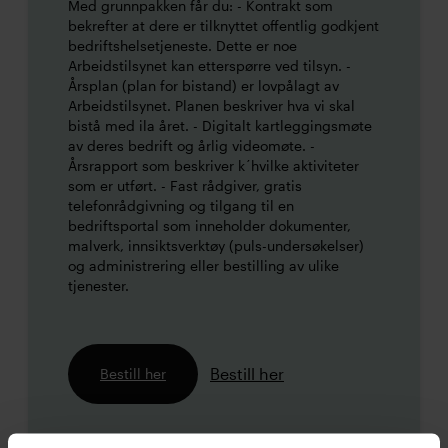
Med grunnpakken får du: - Kontrakt som
bekrefter at dere er tilknyttet offentlig godkjent
bedriftshelsetjeneste. Dette er noe
Arbeidstilsynet kan etterspørre ved tilsyn. -
Årsplan (plan for bistand) er lovpålagt av
Arbeidstilsynet. Planen beskriver hva vi skal
bistå med ila året. - Digitalt kartleggingsmøte
av deres bedrift og årlig videomøte. -
Årsrapport som beskriver k´hvilke aktiviteter
som er utført. - Fast rådgiver, gratis
telefonrådgivning og tilgang til en
bedriftsportal som inneholder dokumenter,
malverk, innsiktsverktøy (puls-undersøkelser)
og administrering eller bestilling av ulike
tjenester.
Bestill her
Bestill her