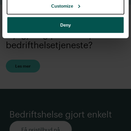
Customize
Deny
Nysgjerrig på Dr.Dropin
bedrifthelsetjeneste?
Les mer
Bedriftshelse gjort enkelt
Få pristilbud nå