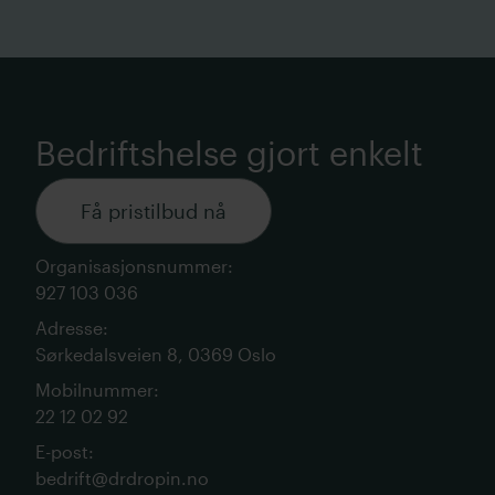
Bedriftshelse gjort enkelt
Få pristilbud nå
Organisasjonsnummer
:
927 103 036
Adresse
:
Sørkedalsveien 8, 0369 Oslo
Mobilnummer
:
22 12 02 92
E-post
:
bedrift@drdropin.no