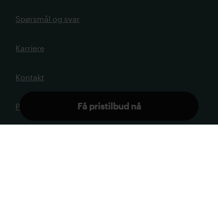
Spørsmål og svar
Karriere
Kontakt
Få pristilbud nå
Presse
Personvernern
Avtalevilkår
Åpenhetsloven