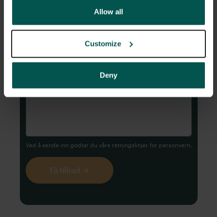
Allow all
Antall ansatte
Customize
Melding (valgfritt)
Deny
Ved å sende inn godtar du våre retningslinjer for
personvern
.