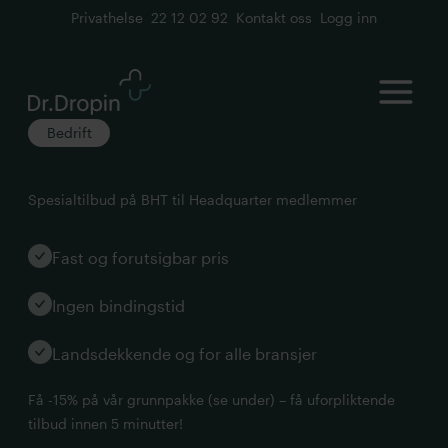
Privathelse
22 12 02 92
Kontakt oss
Logg inn
Open
Bedrift
Spesialtilbud på BHT til Headquarter medlemmer
Fast og forutsigbar pris
Ingen bindingstid
Landsdekkende og for alle bransjer
Få -15% på vår grunnpakke (se under) – få uforpliktende
tilbud innen 5 minutter!